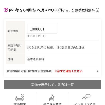
なら
3回払いで月々23,100円
から。分割手数料無料
郵便番号
東京都 千代田区
最短お届け
8/12(水)以降のお届け（1-3営業日以内に発送）
可能日
送料
基本送料無料
最短お届け可能日に関する注意事項
※必ずご確認ください
実物を展示している店舗一覧
実物展示
使用感を確認
インテリア相談