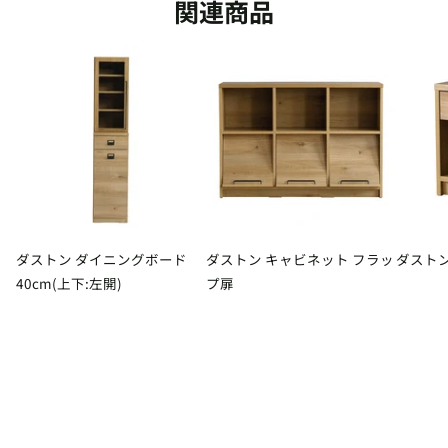
関連商品
ダストン ダイニングボード
ダストン キャビネット フラッ
ダスト
40cm(上下:左開)
プ扉