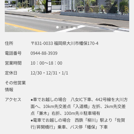
住所
〒831-0033 福岡県大川市幡保170-4
電話番号
0944-88-3939
営業時間
10：00～18：00
定休日
12/30・12/31・1/1
その他営業
情報
アクセス
●車でお越しの場合 八女IC下車、442号線を大川方
面へ、10km先交差点「入道橋」左折、2km先交差
点「兼木」右折、100m先※駐車場有
●電車でお越しの場合 西鉄「柳川」駅より「佐賀
行/昇開橋行」乗車、バス停「幡保」下車