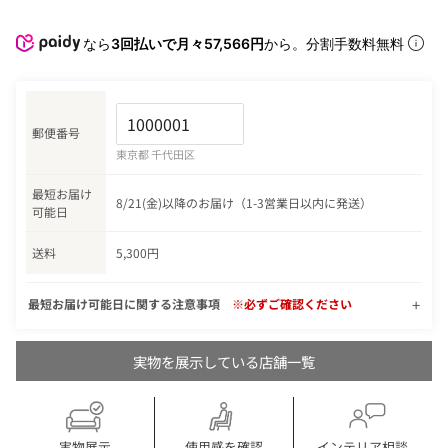
なら
3回払いで月々57,566円
から。分割手数料無料
郵便番号
東京都 千代田区
最短お届け
8/21(金)以降のお届け（1-3営業日以内に発送）
可能日
送料
5,300円
最短お届け可能日に関する注意事項
※必ずご確認ください
実物を展示している店舗一覧
実物展示
使用感を確認
インテリア相談