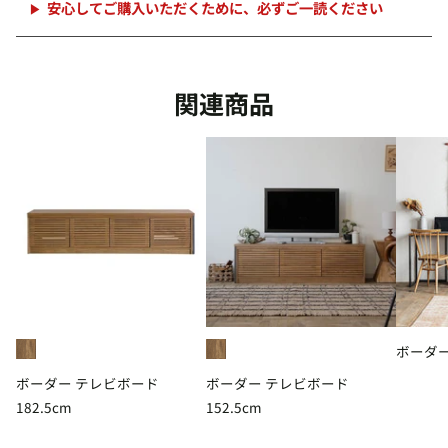
中
安心してご購入いただくために、必ずご一読ください
関連商品
ボーダー
ボーダー テレビボード
ボーダー テレビボード
182.5cm
152.5cm