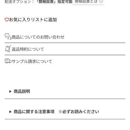
開梱設置とは
配送オプション：
「開梱設置」指定可能
お気に入りリストに追加
商品についてのお問い合わせ
返品特約について
サンプル請求について
商
品
を
商品説明
カ
ー
ト
商品に関する注意事項 ※必ずお読みください
に
追
加