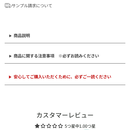
サンプル請求について
商
品
を
商品説明
カ
ー
ト
商品に関する注意事項 ※必ずお読みください
に
追
加
中
安心してご購入いただくために、必ずご一読ください
カスタマーレビュー
5つ星中1.00つ星