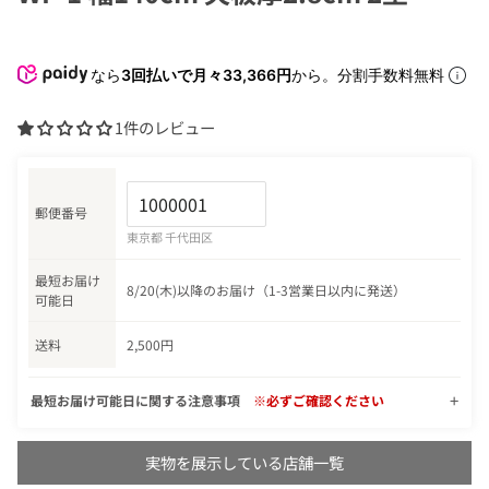
なら
3回払いで月々33,366円
から。分割手数料無料
1件のレビュー
郵便番号
東京都 千代田区
最短お届け
8/20(木)以降のお届け（1-3営業日以内に発送）
可能日
送料
2,500円
最短お届け可能日に関する注意事項
※必ずご確認ください
実物を展示している店舗一覧