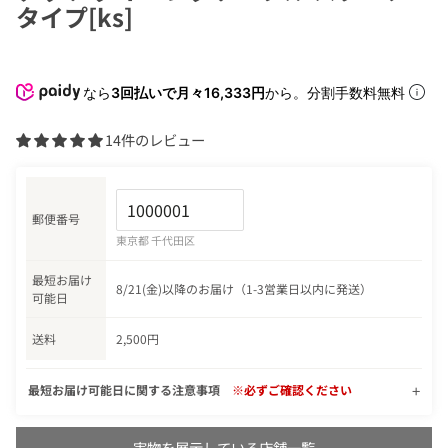
タイプ[ks]
なら
3回払いで月々16,333円
から。分割手数料無料
14件のレビュー
郵便番号
東京都 千代田区
最短お届け
8/21(金)以降のお届け（1-3営業日以内に発送）
可能日
送料
2,500円
最短お届け可能日に関する注意事項
※必ずご確認ください
実物を展示している店舗一覧