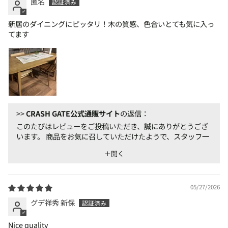
匿名
新居のダイニングにピッタリ！木の質感、色合いとても気に入っ
てます
>>
CRASH GATE公式通販サイト
の返信：
このたびはレビューをご投稿いただき、誠にありがとうござ
います。 商品をお気に召していただけたようで、スタッフ一
同大変嬉しく思っております。 今後もご満足いただける商
＋開く
品・サービスの提供に努めてまいりますので、またのご利用
を心よりお待ちしております。
05/27/2026
グデ祥秀 新保
Nice quality