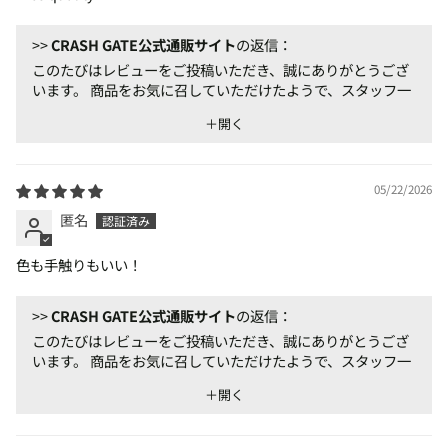
>>
CRASH GATE公式通販サイト
の返信：
このたびはレビューをご投稿いただき、誠にありがとうござ
います。 商品をお気に召していただけたようで、スタッフ一
同大変嬉しく思っております。 今後もご満足いただける商
＋開く
品・サービスの提供に努めてまいりますので、またのご利用
を心よりお待ちしております。
05/22/2026
匿名
色も手触りもいい！
>>
CRASH GATE公式通販サイト
の返信：
このたびはレビューをご投稿いただき、誠にありがとうござ
います。 商品をお気に召していただけたようで、スタッフ一
同大変嬉しく思っております。 今後もご満足いただける商
＋開く
品・サービスの提供に努めてまいりますので、またのご利用
を心よりお待ちしております。