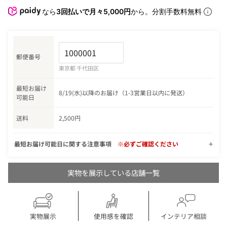
なら
3回払いで月々5,000円
から。分割手数料無料
郵便番号
東京都 千代田区
最短お届け
8/19(水)以降のお届け（1-3営業日以内に発送）
可能日
送料
2,500円
最短お届け可能日に関する注意事項
※必ずご確認ください
実物を展示している店舗一覧
実物展示
使用感を確認
インテリア相談