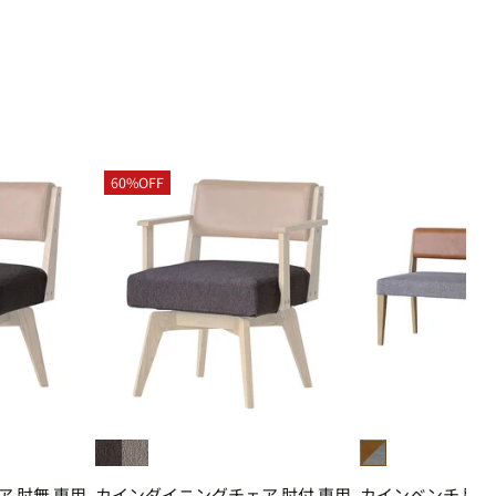
60%OFF
 肘無 専用
カインダイニングチェア 肘付 専用
カインベンチ 肘無