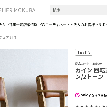
ELIER MOKUBA
検索…
テム
特集一覧
店舗情報
3Dコーディネート
法人のお客様
サポ
チェア 肘無
Easy Life
商品コード：386904
カイン 回転
ン/2トーン
なら
3回払