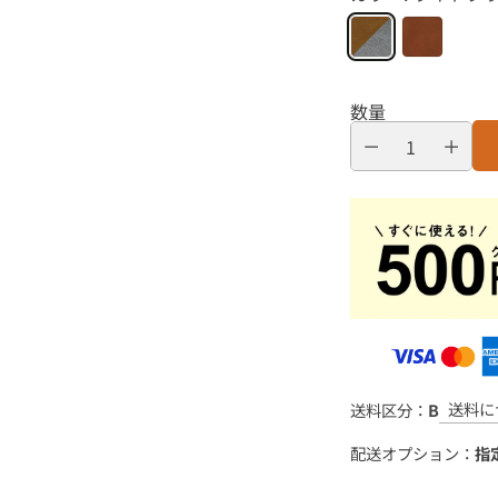
数量
送料に
送料区分：
B
配送オプション：
指