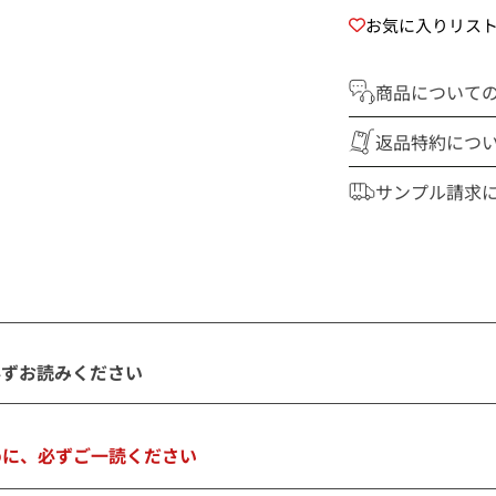
お気に入りリス
商品について
返品特約につ
サンプル請求
商
品
を
カ
ー
必ずお読みください
ト
に
追
めに、必ずご一読ください
加
中