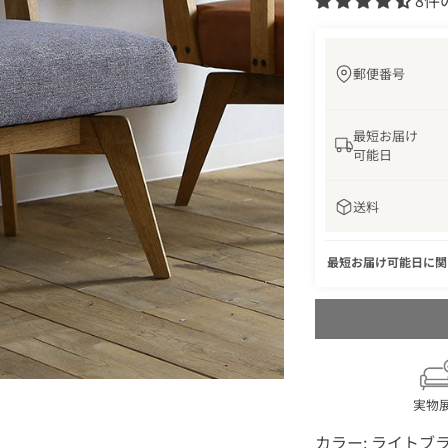
8件
郵便番号
最短お届け
可能日
送料
最短お届け可能日に
実物
カラー:
ライトブラ